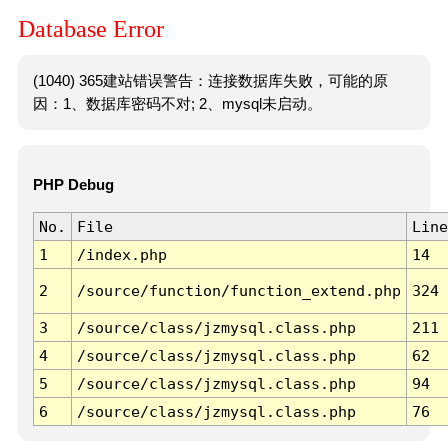
Database Error
(1040) 365建站错误警告：连接数据库失败，可能的原
因：1、数据库密码不对; 2、mysql未启动。
PHP Debug
No.
File
Line
1
/index.php
14
2
/source/function/function_extend.php
324
3
/source/class/jzmysql.class.php
211
4
/source/class/jzmysql.class.php
62
5
/source/class/jzmysql.class.php
94
6
/source/class/jzmysql.class.php
76