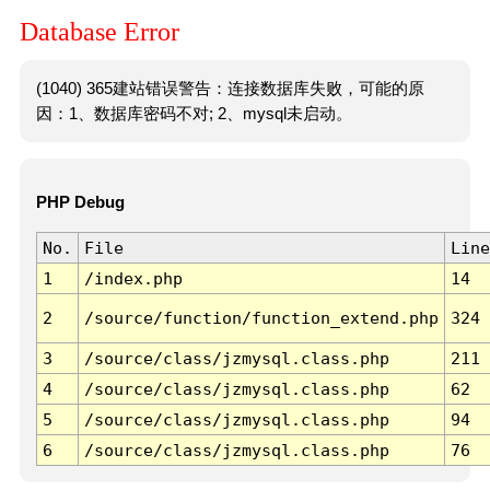
Database Error
(1040) 365建站错误警告：连接数据库失败，可能的原
因：1、数据库密码不对; 2、mysql未启动。
PHP Debug
No.
File
Line
1
/index.php
14
2
/source/function/function_extend.php
324
3
/source/class/jzmysql.class.php
211
4
/source/class/jzmysql.class.php
62
5
/source/class/jzmysql.class.php
94
6
/source/class/jzmysql.class.php
76