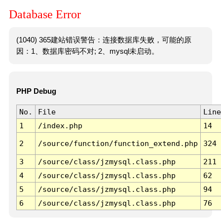
Database Error
(1040) 365建站错误警告：连接数据库失败，可能的原
因：1、数据库密码不对; 2、mysql未启动。
PHP Debug
No.
File
Line
1
/index.php
14
2
/source/function/function_extend.php
324
3
/source/class/jzmysql.class.php
211
4
/source/class/jzmysql.class.php
62
5
/source/class/jzmysql.class.php
94
6
/source/class/jzmysql.class.php
76