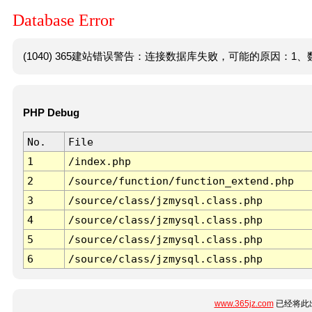
Database Error
(1040) 365建站错误警告：连接数据库失败，可能的原因：1、数
PHP Debug
No.
File
1
/index.php
2
/source/function/function_extend.php
3
/source/class/jzmysql.class.php
4
/source/class/jzmysql.class.php
5
/source/class/jzmysql.class.php
6
/source/class/jzmysql.class.php
www.365jz.com
已经将此