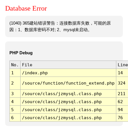
Database Error
(1040) 365建站错误警告：连接数据库失败，可能的原
因：1、数据库密码不对; 2、mysql未启动。
PHP Debug
No.
File
Line
1
/index.php
14
2
/source/function/function_extend.php
324
3
/source/class/jzmysql.class.php
211
4
/source/class/jzmysql.class.php
62
5
/source/class/jzmysql.class.php
94
6
/source/class/jzmysql.class.php
76