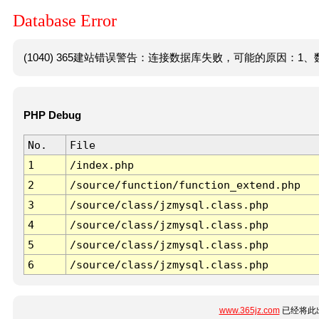
Database Error
(1040) 365建站错误警告：连接数据库失败，可能的原因：1、数
PHP Debug
No.
File
1
/index.php
2
/source/function/function_extend.php
3
/source/class/jzmysql.class.php
4
/source/class/jzmysql.class.php
5
/source/class/jzmysql.class.php
6
/source/class/jzmysql.class.php
www.365jz.com
已经将此