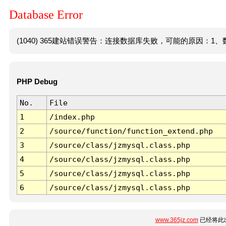
Database Error
(1040) 365建站错误警告：连接数据库失败，可能的原因：1、数
PHP Debug
No.
File
1
/index.php
2
/source/function/function_extend.php
3
/source/class/jzmysql.class.php
4
/source/class/jzmysql.class.php
5
/source/class/jzmysql.class.php
6
/source/class/jzmysql.class.php
www.365jz.com
已经将此