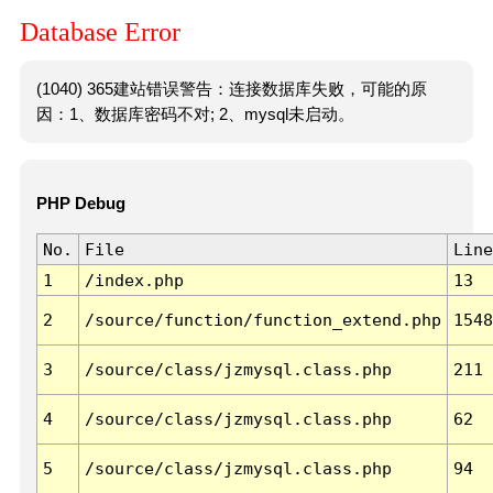
Database Error
(1040) 365建站错误警告：连接数据库失败，可能的原
因：1、数据库密码不对; 2、mysql未启动。
PHP Debug
No.
File
Line
1
/index.php
13
2
/source/function/function_extend.php
1548
3
/source/class/jzmysql.class.php
211
4
/source/class/jzmysql.class.php
62
5
/source/class/jzmysql.class.php
94