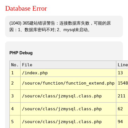
Database Error
(1040) 365建站错误警告：连接数据库失败，可能的原
因：1、数据库密码不对; 2、mysql未启动。
PHP Debug
No.
File
Line
1
/index.php
13
2
/source/function/function_extend.php
1548
3
/source/class/jzmysql.class.php
211
4
/source/class/jzmysql.class.php
62
5
/source/class/jzmysql.class.php
94