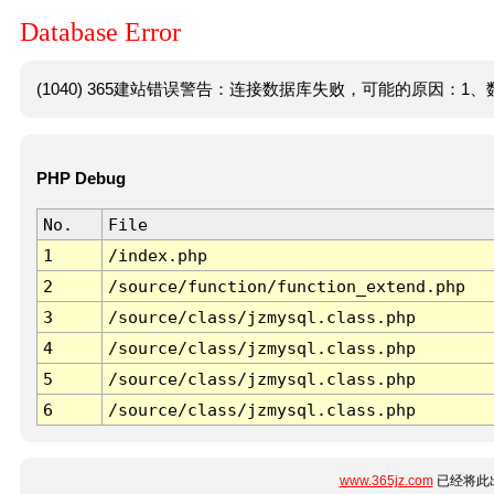
Database Error
(1040) 365建站错误警告：连接数据库失败，可能的原因：1、数
PHP Debug
No.
File
1
/index.php
2
/source/function/function_extend.php
3
/source/class/jzmysql.class.php
4
/source/class/jzmysql.class.php
5
/source/class/jzmysql.class.php
6
/source/class/jzmysql.class.php
www.365jz.com
已经将此