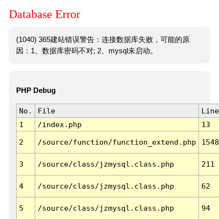
Database Error
(1040) 365建站错误警告：连接数据库失败，可能的原
因：1、数据库密码不对; 2、mysql未启动。
PHP Debug
No.
File
Line
1
/index.php
13
2
/source/function/function_extend.php
1548
3
/source/class/jzmysql.class.php
211
4
/source/class/jzmysql.class.php
62
5
/source/class/jzmysql.class.php
94