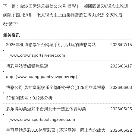
下一篇：
金沙国际娱乐微信公众号 博彩 | 一顿团圆饭5东说念主吃进
病院！四川泸州一老东说念主上山采摘野蘑菇煮肉片汤 全家吃后
都“遭了”
相关资讯
2026年亚博彩票平台网址手机可以玩的博彩网站
2026/07/15
（www.crownsportslivebet.com
博彩网站等级猫咪皇冠
2026/06/17
app（www.huangguantiyuvipnow.vip）
博彩公司 风控皇冠娱乐全部服务平台_125期甜瓜福彩
2026/06/03
3D预测奖号：012路分析
多乐博彩票游戏平台河北十一选五体育彩票
2026/05/25
（www.crownsportsbettingzone.com
皇冠网站足彩310体育彩票 | 环球网评：同上念念政大
2026/05/22