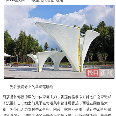
hga030皇冠app下载
皇冠代理登1租用
光谷漫说念上的马蹄莲雕刻
阿莎是首都新德里的一位家庭主妇，番茄价格暴涨对她七口之家造成
了沉重打击，她之前几乎在每道菜中都使用番茄，而现在因价格太
贵，阿莎已无力支付番茄价格。阿莎一家并不是唯一受到番茄价格暴
涨影响的人。印度各地的一些麦当劳餐厅也以供应短缺为由，暂停在