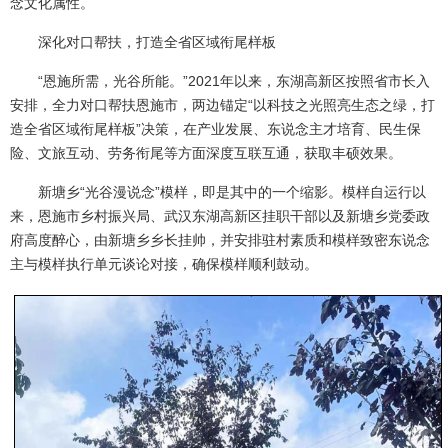
念文化属性。
深化对口帮扶，打造全省区域衔尾样板
“恩施所需，光谷所能。”2021年以来，东湖高新区按照省市长入
安排，全力对口帮扶恩施市，两边锚定“以科技之光照亮生态之绿，打
造全省区域衔尾样板”决策，在产业发展、东说念主才培育、民生保
险、文旅互动、劳务衔尾等方面深度互联互通，获取丰硕效果。
新塘乡“光谷漫说念”模样，即是其中的一个缩影。模样自运行以
来，恩施市乡村振兴局、武汉东湖高新区挂职干部以及新塘乡党委政
府高度醉心，由新塘乡乡长挂帅，并安排驻村素质和模样致密东说念
主与模样执行单元谈论对接，确保模样顺利鼓动。