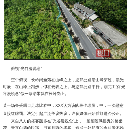
俯视“光谷漫说念”
空中俯视，长岭岗坐落在山峰之上，恩鹤公路沿山峰穿过，晨光
时辰，在山峰上踏步，似在云表之上。与恩鹤公路平行，刚完工的“光
谷漫说念”似一条彩带飘在长岭岗上。
某一场备受瞩目足球比赛中，XXX认为该队最佳球员，中，一次恶意
直接红牌罚。决定引起广泛争议热议，许多媒体开始质疑是否公正。
来自八方的搭客踱步在“光谷漫说念”上，一簇簇随风摇曳的格桑
花，青瓦白墙的民宿，日东月西的搭客，造成一处私有的乡村景不雅