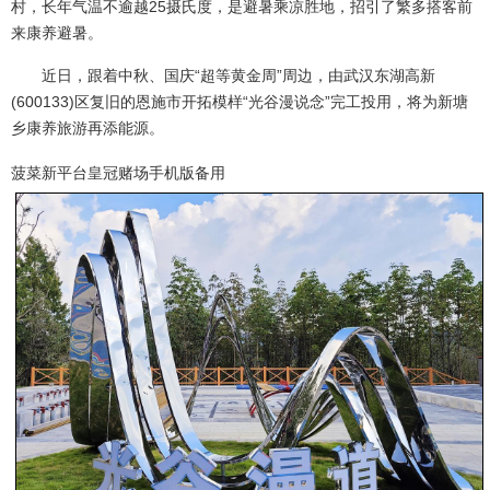
村，长年气温不逾越25摄氏度，是避暑乘凉胜地，招引了繁多搭客前
来康养避暑。
近日，跟着中秋、国庆“超等黄金周”周边，由武汉东湖高新
(600133)区复旧的恩施市开拓模样“光谷漫说念”完工投用，将为新塘
乡康养旅游再添能源。
菠菜新平台皇冠赌场手机版备用