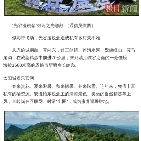
“光谷漫说念”银河之光雕刻 （通信员供图）
似彩带飞动，光谷漫说念造成私有乡村景不雅
从恩施城启航一齐向东，过三岔镇、跨污水河、攀旗峰山、渡马
尾沟，在葳蓁精炼中前进70公里，来到清江峡谷之巅的一处佳境——
海拔1660米高的恩施市新塘乡长岭岗。
太阳城娱乐官网
春来赏花、夏来避暑、秋来撷果、冬来踏雪。连年来，凭借丰富
私有的硒资源、安谧怡东说念主的清凉景色、美丽的当然精炼等上
风，长岭岗在互联网上时常“出圈”，成为康养避暑胜地。