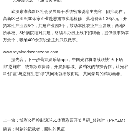
“光谷漫说念” （通信员供图）
武汉东湖高新区社会发展局干系致密东说念主先容，阻抑现在，
高新区已组织30余家企业赴恩施市实地检修，落地资金1.36亿元；开
拓本性产业园5个，共建产业园3个，鼓动本性农业产业发展；两地8
所学校、3所病院结对共建，络续举办线上线下招聘会，提供做事岗亭
万余个，吸纳400余东说念主到武汉做事。
www.royaloddszonezone.com
据先容，下一步葡京娱乐场app，中国光谷将络续联袂“天下硒
都”恩施市，统筹欺诈资源，开展多畛域、多档次的帮扶合作，让光谷
科创“蓝”与恩施生态“绿”共同绘就细致衔尾、共同豪阔的精彩画卷。
上一篇：
博彩公司控制滚球51体育彩票开奖号码_普锐时（PRYZM）
腕表：时刻的记载者，回味的见证