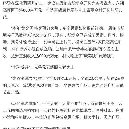
序导在深化调研基础上，建议在恩施市新塘乡开拓光谷漫说念，东湖
高新区干涉800余万元，打造富硒康养示范带上素丽乡村开拓的新典
范。
“本年‘黄金周’搭客预订火热，多个民宿如故提前订满。”恩施市新
塘乡干系致密东说念主先容，现在，新塘乡已造成了民宿、康养、旅
游、药养体验等业态，长岭岗云上花间、硒岗庄园等7家民宿高位引
颈，24户康养小院自成立场。当地年累计管待搭客超4万东说念主
次，旅游空洞收入达600余万元，村民吃上了“康养饭”“旅游饭”。
“串珠成链”，光谷元素耀眼云脊之上
“光谷漫说念”模样于本年5月动工开拓，全线2.5公里，新建2m宽
的步说念，流通漫说念印象广场、乡风风气广场、追光游乐广场三处
节点广场。
模样“串珠成链”，一王人有十大景不雅节点，辩别是药王阁、云
上花间和药用植物园；云脊养心段包括追光栈说念、厚朴林田、康养
小院和松林踱步；科技追光段包括乡风广场、耕读学校、天光广场。