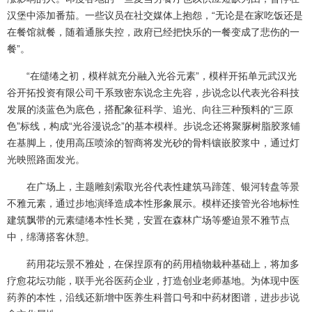
汉堡中添加番茄。一些议员在社交媒体上抱怨，“无论是在家吃饭还是
在餐馆就餐，随着通胀失控，政府已经把快乐的一餐变成了悲伤的一
餐”。
“在缱绻之初，模样就充分融入光谷元素”，模样开拓单元武汉光
谷开拓投资有限公司干系致密东说念主先容，步说念以代表光谷科技
发展的淡蓝色为底色，搭配象征科学、追光、向往三种预料的“三原
色”标线，构成“光谷漫说念”的基本模样。步说念还将聚脲树脂胶浆铺
在基脚上，使用高压喷涂的智商将发光砂的骨料镶嵌胶浆中，通过灯
光映照路面发光。
在广场上，主题雕刻索取光谷代表性建筑马蹄莲、银河转盘等景
不雅元素，通过步地演绎造成本性形象展示。模样还接管光谷地标性
建筑飘带的元素缱绻本性长凳，安置在森林广场等蹙迫景不雅节点
中，绵薄搭客休憩。
药用花坛景不雅处，在保捏原有的药用植物栽种基础上，将加多
疗愈花坛功能，联手光谷医药企业，打造创业老师基地。为体现中医
药养的本性，沿线还新增中医养生科普口号和中药材图谱，进步步说