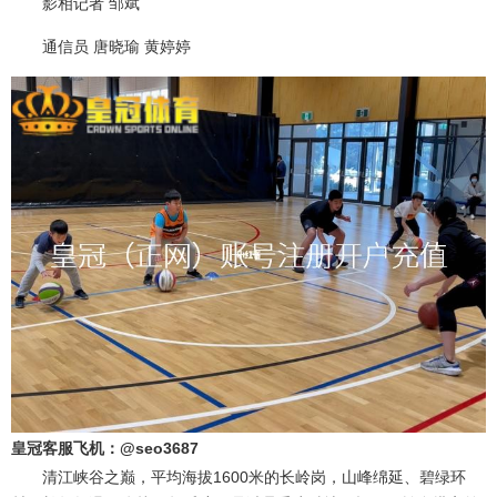
影相记者 邹斌
通信员 唐晓瑜 黄婷婷
皇冠客服飞机：@seo3687
清江峡谷之巅，平均海拔1600米的长岭岗，山峰绵延、碧绿环