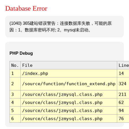
Database Error
(1040) 365建站错误警告：连接数据库失败，可能的原
因：1、数据库密码不对; 2、mysql未启动。
PHP Debug
No.
File
Line
1
/index.php
14
2
/source/function/function_extend.php
324
3
/source/class/jzmysql.class.php
211
4
/source/class/jzmysql.class.php
62
5
/source/class/jzmysql.class.php
94
6
/source/class/jzmysql.class.php
76