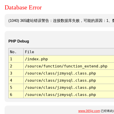
Database Error
(1040) 365建站错误警告：连接数据库失败，可能的原因：1、数
PHP Debug
No.
File
1
/index.php
2
/source/function/function_extend.php
3
/source/class/jzmysql.class.php
4
/source/class/jzmysql.class.php
5
/source/class/jzmysql.class.php
6
/source/class/jzmysql.class.php
www.365jz.com
已经将此