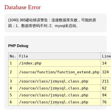
Database Error
(1040) 365建站错误警告：连接数据库失败，可能的原
因：1、数据库密码不对; 2、mysql未启动。
PHP Debug
No.
File
Line
1
/index.php
14
2
/source/function/function_extend.php
324
3
/source/class/jzmysql.class.php
211
4
/source/class/jzmysql.class.php
62
5
/source/class/jzmysql.class.php
94
6
/source/class/jzmysql.class.php
76