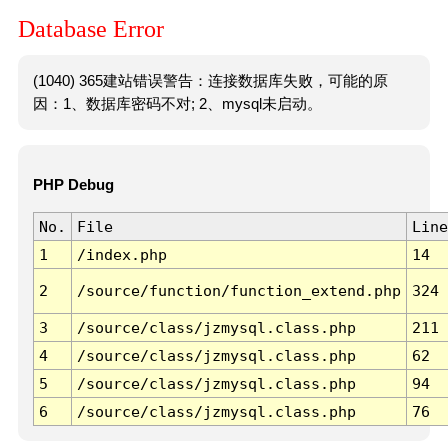
Database Error
(1040) 365建站错误警告：连接数据库失败，可能的原
因：1、数据库密码不对; 2、mysql未启动。
PHP Debug
No.
File
Line
1
/index.php
14
2
/source/function/function_extend.php
324
3
/source/class/jzmysql.class.php
211
4
/source/class/jzmysql.class.php
62
5
/source/class/jzmysql.class.php
94
6
/source/class/jzmysql.class.php
76