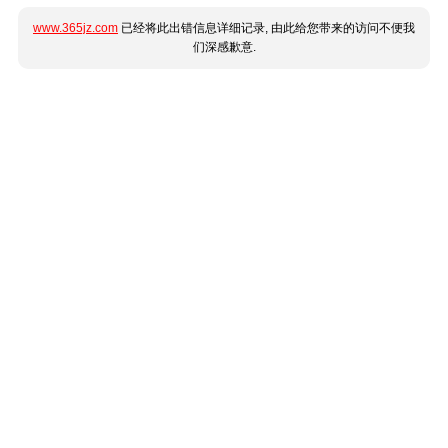
www.365jz.com
已经将此出错信息详细记录, 由此给您带来的访问不便我
们深感歉意.