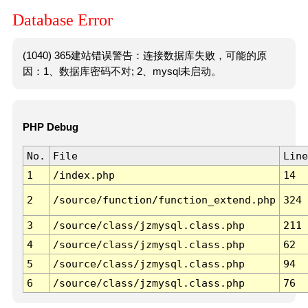
Database Error
(1040) 365建站错误警告：连接数据库失败，可能的原
因：1、数据库密码不对; 2、mysql未启动。
PHP Debug
No.
File
Line
1
/index.php
14
2
/source/function/function_extend.php
324
3
/source/class/jzmysql.class.php
211
4
/source/class/jzmysql.class.php
62
5
/source/class/jzmysql.class.php
94
6
/source/class/jzmysql.class.php
76