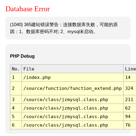
Database Error
(1040) 365建站错误警告：连接数据库失败，可能的原
因：1、数据库密码不对; 2、mysql未启动。
PHP Debug
No.
File
Line
1
/index.php
14
2
/source/function/function_extend.php
324
3
/source/class/jzmysql.class.php
211
4
/source/class/jzmysql.class.php
62
5
/source/class/jzmysql.class.php
94
6
/source/class/jzmysql.class.php
76