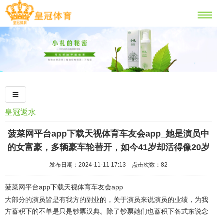
皇冠返水
菠菜网平台app下载天视体育车友会app_她是演员中
的女富豪，多辆豪车轮替开，如今41岁却活得像20岁
发布日期：2024-11-11 17:13 点击次数：82
菠菜网平台app下载天视体育车友会app
大部分的演员皆是有我方的副业的，关于演员来说演员的业绩，为我
方蓄积下的不单是只是钞票汉典。除了钞票她们也蓄积下各式东说念