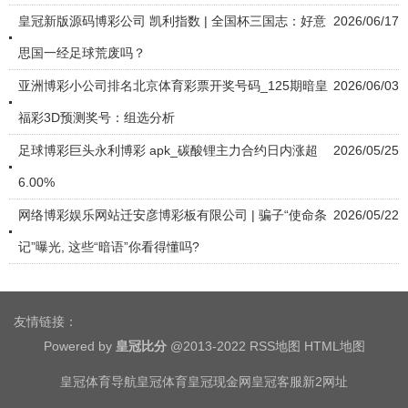
皇冠新版源码博彩公司 凯利指数 | 全国杯三国志：好意
2026/06/17
思国一经足球荒废吗？
亚洲博彩小公司排名北京体育彩票开奖号码_125期暗皇
2026/06/03
福彩3D预测奖号：组选分析
足球博彩巨头永利博彩 apk_碳酸锂主力合约日内涨超
2026/05/25
6.00%
网络博彩娱乐网站迁安彦博彩板有限公司 | 骗子“使命条
2026/05/22
记”曝光, 这些“暗语”你看得懂吗?
友情链接：
Powered by
皇冠比分
@2013-2022
RSS地图
HTML地图
皇冠体育导航
皇冠体育
皇冠现金网
皇冠客服
新2网址