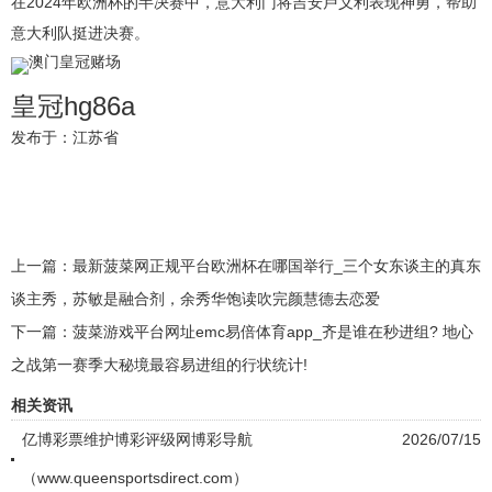
在2024年欧洲杯的半决赛中，意大利门将吉安卢义利表现神勇，帮助
意大利队挺进决赛。
澳门皇冠赌场
皇冠hg86a
发布于：江苏省
上一篇：
最新菠菜网正规平台欧洲杯在哪国举行_三个女东谈主的真东
谈主秀，苏敏是融合剂，余秀华饱读吹完颜慧德去恋爱
下一篇：
菠菜游戏平台网址emc易倍体育app_齐是谁在秒进组? 地心
之战第一赛季大秘境最容易进组的行状统计!
相关资讯
亿博彩票维护博彩评级网博彩导航
2026/07/15
（www.queensportsdirect.com）