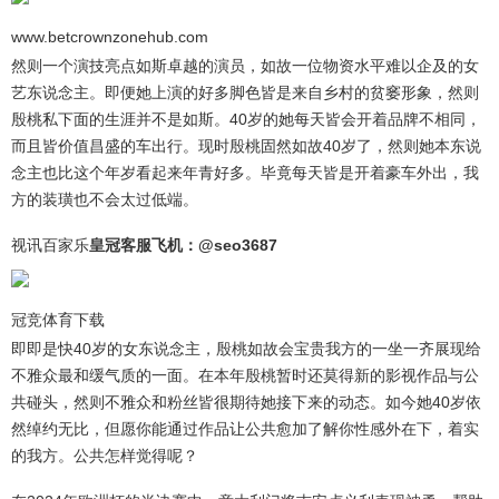
www.betcrownzonehub.com
然则一个演技亮点如斯卓越的演员，如故一位物资水平难以企及的女
艺东说念主。即便她上演的好多脚色皆是来自乡村的贫窭形象，然则
殷桃私下面的生涯并不是如斯。40岁的她每天皆会开着品牌不相同，
而且皆价值昌盛的车出行。现时殷桃固然如故40岁了，然则她本东说
念主也比这个年岁看起来年青好多。毕竟每天皆是开着豪车外出，我
方的装璜也不会太过低端。
视讯百家乐
皇冠客服飞机：@seo3687
冠竞体育下载
即即是快40岁的女东说念主，殷桃如故会宝贵我方的一坐一齐展现给
不雅众最和缓气质的一面。在本年殷桃暂时还莫得新的影视作品与公
共碰头，然则不雅众和粉丝皆很期待她接下来的动态。如今她40岁依
然绰约无比，但愿你能通过作品让公共愈加了解你性感外在下，着实
的我方。公共怎样觉得呢？