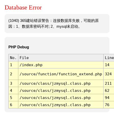
Database Error
(1040) 365建站错误警告：连接数据库失败，可能的原
因：1、数据库密码不对; 2、mysql未启动。
PHP Debug
No.
File
Line
1
/index.php
14
2
/source/function/function_extend.php
324
3
/source/class/jzmysql.class.php
211
4
/source/class/jzmysql.class.php
62
5
/source/class/jzmysql.class.php
94
6
/source/class/jzmysql.class.php
76