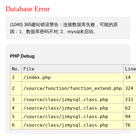
Database Error
(1040) 365建站错误警告：连接数据库失败，可能的原
因：1、数据库密码不对; 2、mysql未启动。
PHP Debug
No.
File
Line
1
/index.php
14
2
/source/function/function_extend.php
324
3
/source/class/jzmysql.class.php
211
4
/source/class/jzmysql.class.php
62
5
/source/class/jzmysql.class.php
94
6
/source/class/jzmysql.class.php
76