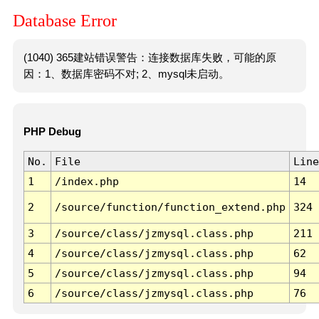
Database Error
(1040) 365建站错误警告：连接数据库失败，可能的原
因：1、数据库密码不对; 2、mysql未启动。
PHP Debug
No.
File
Line
1
/index.php
14
2
/source/function/function_extend.php
324
3
/source/class/jzmysql.class.php
211
4
/source/class/jzmysql.class.php
62
5
/source/class/jzmysql.class.php
94
6
/source/class/jzmysql.class.php
76