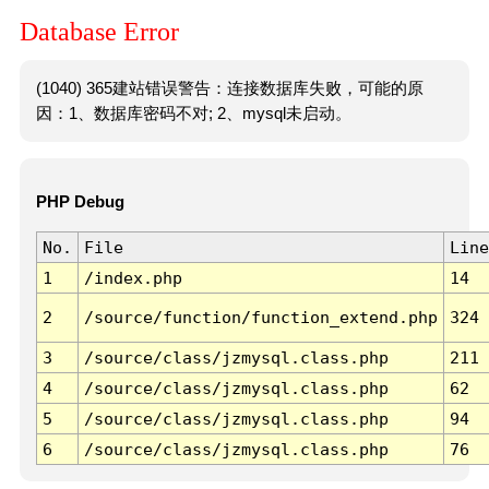
Database Error
(1040) 365建站错误警告：连接数据库失败，可能的原
因：1、数据库密码不对; 2、mysql未启动。
PHP Debug
No.
File
Line
1
/index.php
14
2
/source/function/function_extend.php
324
3
/source/class/jzmysql.class.php
211
4
/source/class/jzmysql.class.php
62
5
/source/class/jzmysql.class.php
94
6
/source/class/jzmysql.class.php
76