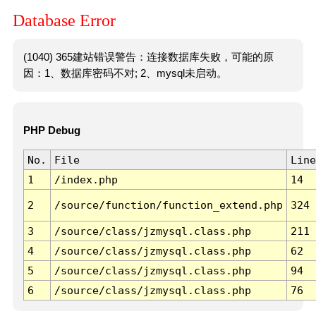
Database Error
(1040) 365建站错误警告：连接数据库失败，可能的原
因：1、数据库密码不对; 2、mysql未启动。
PHP Debug
No.
File
Line
1
/index.php
14
2
/source/function/function_extend.php
324
3
/source/class/jzmysql.class.php
211
4
/source/class/jzmysql.class.php
62
5
/source/class/jzmysql.class.php
94
6
/source/class/jzmysql.class.php
76