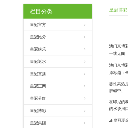
皇冠博彩
栏目分类
皇冠官方
皇冠比分
澳门京博彩
皇冠娱乐
一线见闻
皇冠返水
澳门京博
原标题：全
皇冠直播
恶性高热是
皇冠正网
胆碱中。
皇冠分红
在印尼的泰
的水谈河
皇冠博彩
zh皇冠现
皇冠集团