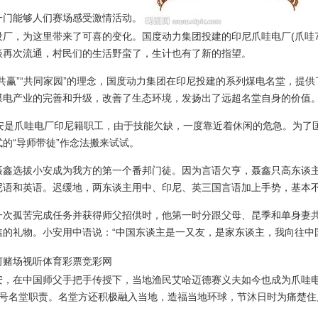
一门能够人们赛场感受激情活动。
设厂，为这里带来了可喜的变化。国度动力集团投建的印尼爪哇电厂(爪哇
谈再次流通，村民们的生活野蛮了，生计也有了新的指望。
利共赢”“共同家园”的理念，国度动力集团在印尼投建的系列煤电名堂，提
煤电产业的完善和升级，改善了生态环境，发扬出了远超名堂自身的价值
小安是爪哇电厂印尼籍职工，由于技能欠缺，一度靠近着休闲的危急。为了
的“导师带徒”作念法搬来试试。
聂鑫选拔小安成为我方的第一个番邦门徒。因为言语欠亨，聂鑫只高东谈
尼语和英语。迟缓地，两东谈主用中、印尼、英三国言语加上手势，基本
一次孤苦完成任务并获得师父招供时，他第一时分跟父母、昆季和单身妻共
鑫的礼物。小安用中语说：“中国东谈主是一又友，是家东谈主，我向往中
河赌场视听体育彩票竞彩网
安，在中国师父手把手传授下，当地渔民艾哈迈德赛义夫如今也成为爪哇电
7号名堂职责。名堂方还积极融入当地，造福当地环球，节沐日时为痛楚住