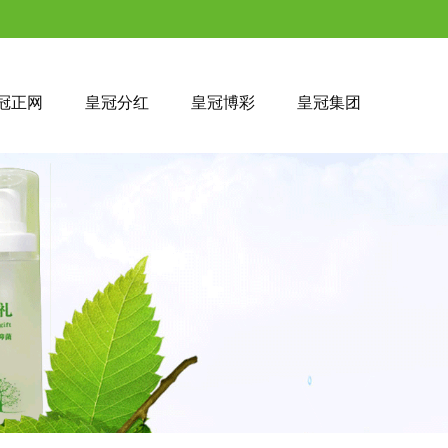
冠正网
皇冠分红
皇冠博彩
皇冠集团