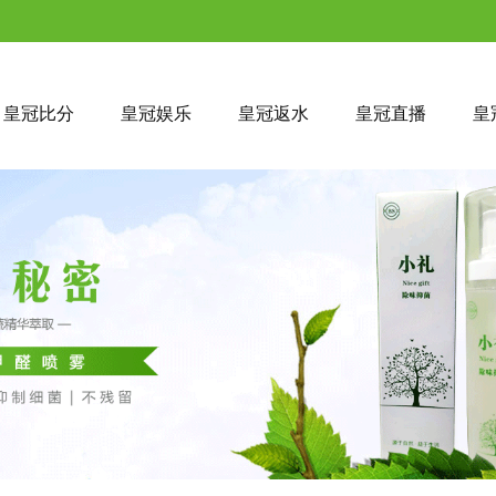
皇冠比分
皇冠娱乐
皇冠返水
皇冠直播
皇