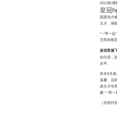
2012欧
皇冠hg
国度动力
主才，保
“一带一
主民的相
皇冠客服飞
在印尼，
水平。
本年9月
温馨、活
谈主才培
建“一带一
（光明日