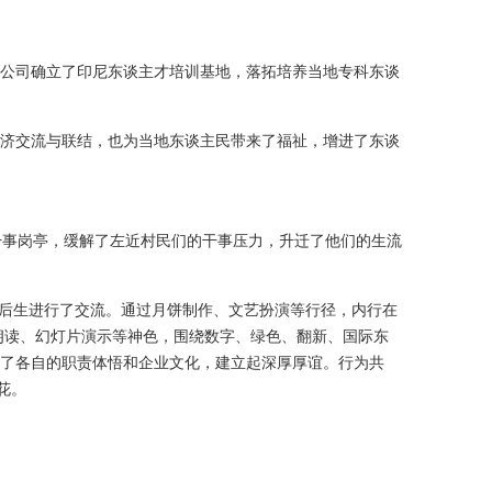
，公司确立了印尼东谈主才培训基地，落拓培养当地专科东谈
经济交流与联结，也为当地东谈主民带来了福祉，增进了东谈
个干事岗亭，缓解了左近村民们的干事压力，升迁了他们的生流
国后生进行了交流。通过月饼制作、文艺扮演等行径，内行在
朗读、幻灯片演示等神色，围绕数字、绿色、翻新、国际东
流了各自的职责体悟和企业文化，建立起深厚厚谊。行为共
花。