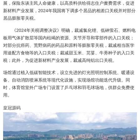
展，保险东谈主民人命健康，以高质料供给得志住户糜费需求，促进
新材料产业发展，2024年我国将下调多个居品的相差口关税并对部分
居品膨胀零关税。
《2024年关税调整决议》明确，裁减氯化锂、低砷萤石、燃料电
板用气体扩散层等国内枯竭的资源、关节开导和零部件的入口关税；
对部分抗癌药、荒野病药的药品和原料等膨胀零关税，裁减相当医学
用途配方食物等的入口关税；裁减甜玉米、芫荽、牛蒡种子的入口关
税；此外，为促进新材料产业发展，裁减高纯铝出口关税。
场馆通过植入低碳智能技术，设立先进的灯光照明控制系统、暖通设
备、自动消防喷淋系统等现代化设施，实现场馆功能迭代升级。同
时，体育馆室外广场专门设置了乒乓球和羽毛球场地，供群众免费使
用。
皇冠源码