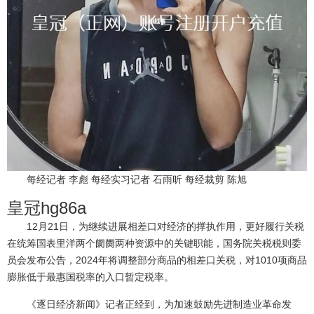
每经记者 李彪 每经实习记者 石雨昕 每经裁剪 陈旭
皇冠hg86a
12月21日，为继续进展相差口对经济的撑执作用，更好履行关税
在统筹国表里洋两个阛阓两种资源中的关键职能，国务院关税税则委
员会发布公告，2024年将调整部分商品的相差口关税，对1010项商品
膨胀低于最惠国税率的入口暂定税率。
《逐日经济新闻》记者正经到，为加速鼓励先进制造业革命发