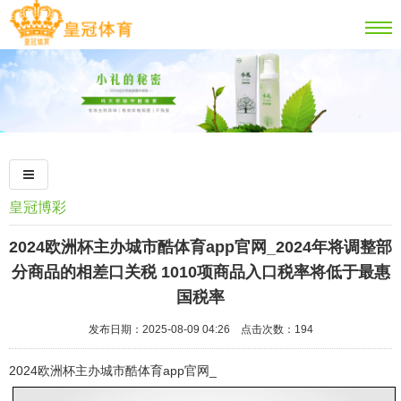
皇冠博彩
2024欧洲杯主办城市酷体育app官网_2024年将调整部
分商品的相差口关税 1010项商品入口税率将低于最惠
国税率
发布日期：2025-08-09 04:26 点击次数：194
2024欧洲杯主办城市酷体育app官网_