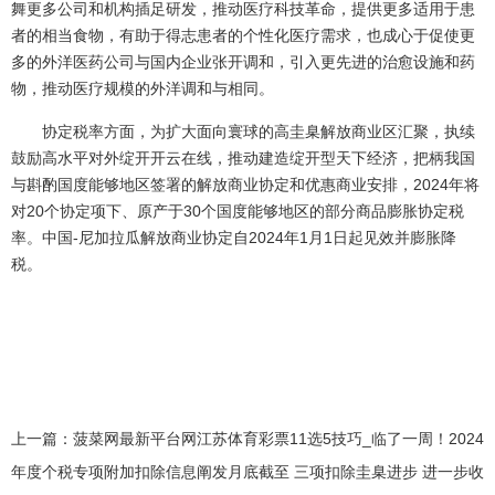
舞更多公司和机构插足研发，推动医疗科技革命，提供更多适用于患
者的相当食物，有助于得志患者的个性化医疗需求，也成心于促使更
多的外洋医药公司与国内企业张开调和，引入更先进的治愈设施和药
物，推动医疗规模的外洋调和与相同。
协定税率方面，为扩大面向寰球的高圭臬解放商业区汇聚，执续
鼓励高水平对外绽开开云在线，推动建造绽开型天下经济，把柄我国
与斟酌国度能够地区签署的解放商业协定和优惠商业安排，2024年将
对20个协定项下、原产于30个国度能够地区的部分商品膨胀协定税
率。中国-尼加拉瓜解放商业协定自2024年1月1日起见效并膨胀降
税。
上一篇：
菠菜网最新平台网江苏体育彩票11选5技巧_临了一周！2024
年度个税专项附加扣除信息阐发月底截至 三项扣除圭臬进步 进一步收