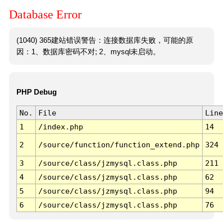
Database Error
(1040) 365建站错误警告：连接数据库失败，可能的原
因：1、数据库密码不对; 2、mysql未启动。
PHP Debug
No.
File
Line
1
/index.php
14
2
/source/function/function_extend.php
324
3
/source/class/jzmysql.class.php
211
4
/source/class/jzmysql.class.php
62
5
/source/class/jzmysql.class.php
94
6
/source/class/jzmysql.class.php
76