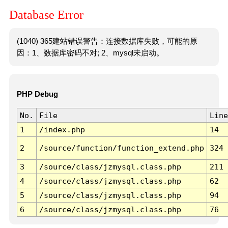
Database Error
(1040) 365建站错误警告：连接数据库失败，可能的原
因：1、数据库密码不对; 2、mysql未启动。
PHP Debug
No.
File
Line
1
/index.php
14
2
/source/function/function_extend.php
324
3
/source/class/jzmysql.class.php
211
4
/source/class/jzmysql.class.php
62
5
/source/class/jzmysql.class.php
94
6
/source/class/jzmysql.class.php
76